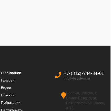
+7-(812)-744-34-61
О Компании
info@bsystem.ru
Галерея
Видео
Россия, 198206, г.
Новости
Санкт-Петербург,
Публикации
Петергофское шоссе,
д.73.
Сертификаты