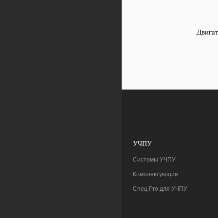
Двига
УЧПУ
Системы УЧПУ
Комплектующие
Спец Pro для УЧПУ