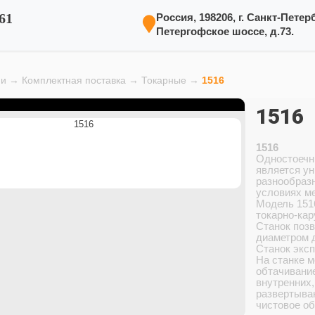
61
Россия, 198206, г. Санкт-Петерб
Петергофское шоссе, д.73.
ии
→
Комплектная поставка
→
Токарные
→
1516
1516
1516
Одностоечн
является у
разнообразн
условиях ме
Модель 151
токарно-ка
Станок позв
диаметром д
Станок эксп
На станке м
обтачивание
внутренних,
развертыван
чистовое об