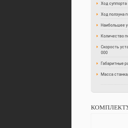
Ход суппорта 
Ход ползуна п
Наибольшее ус
Количество п
Скорость уст
000
Габаритные ра
Масса станка,
КОМПЛЕКТ