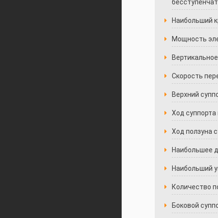
бесступенчат
Наибольший к
Мощность эле
Вертикальное
Скорость пер
Верхний супп
Ход суппорта 
Ход ползуна с
Наибольшее д
Наибольший уг
Количество п
Боковой суппо