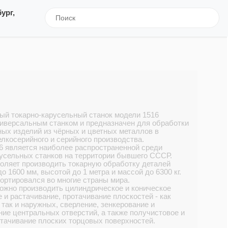
ург,
ый токарно-карусельный станок модели 1516
ниверсальным станком и предназначен для обработки
ых изделий из чёрных и цветных металлов в
лкосерийного и серийного производства.
6 является наиболее распространенной среди
русельных станков на территории бывшего СССР.
оляет производить токарную обработку деталей
о 1600 мм, высотой до 1 метра и массой до 6300 кг.
ортировался во многие страны мира.
ожно производить цилиндрическое и коническое
 и растачивание, протачивание плоскостей - как
 так и наружных, сверление, зенкерование и
ие центральных отверстий, а также получистовое и
тачивание плоских торцовых поверхностей.