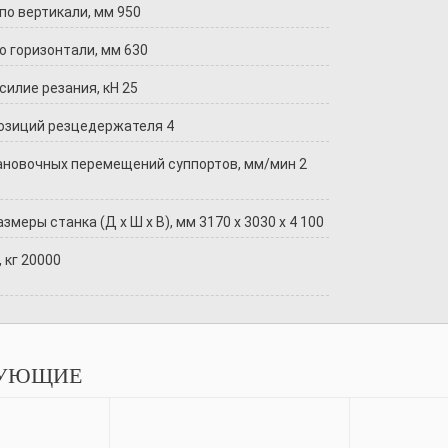
по вертикали, мм 950
о горизонтали, мм 630
илие резания, кН 25
озиций резцедержателя 4
ановочных перемещений суппортов, мм/мин 2
змеры станка (Д х Ш х В), мм 3170 x 3030 x 4 100
 кг 20000
УЮЩИЕ