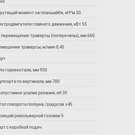
ое
рутящий момент на планшайбе, кН*м 20
ктродвигателя главного движения, кВт 55
 перемещение траверсы (поперечены), мм 660
емещения траверсы, м/мин 0,45
орт
по горизонтали, мм 950
уппорта по вертикали, мм 700
опустимое усилие резания, кН 35
ол поворота ползуна, градусов ±45
озиций револьверной головки 5
рт с коробкой подач